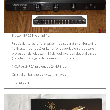
Bryston BP-25 Pre amplifier
Fuldt balanceret forforstærker med separat strømforsyning
fra Bryston, der også er kendt for at udvikle og producere
professionelt lydudstyr – Så de ved, hvordan det skal gøres
(de yder 30 års garanti på deres produkter).
1*XLR og 2*RCA pre-out og 2*XLR input
Original emballage og kvittering haves
Pris: 8.500 kr.