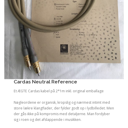
Cardas Neutral Reference
Et ÆGTE Cardas kabel på 2*1m inkl. original emballage
Nøgleordene er organisk, kropslig og nærmest intimt med
store lækre klangflader, der fylder godt op i lydbilledet. Men
der gås ikke på kompromis med detaljerne. Man fordyber
sig i roen og det afslappende i musikken.